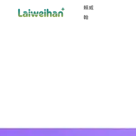
賴威
翰
課程
0 廣告、0 陌生開發，我幫助業務及老闆在30
套系統做成