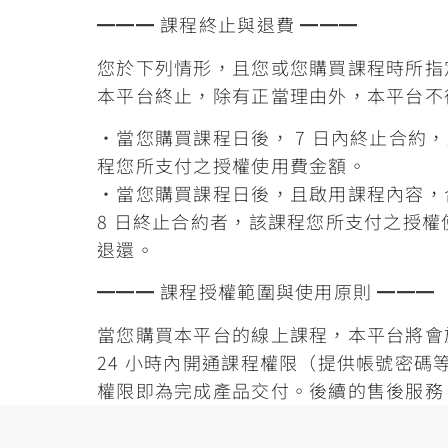
━━━ 課程終止與退費 ━━━
您於下列情形，且您或您購買課程時所指
本平台終止，除有正當理由外，本平台不
・當您購買課程日後， 7 日內終止合約
程您所支付之授權使用費金額。
・當您購買課程日後，且啟用課程內容，
8 日終止合約者，該課程您所支付之授權
退還。
━━━ 課程授權範圍與使用原則 ━━━
當您購買本平台的線上課程，本平台將會
24 小時內開通課程權限（提供帳號密碼
權限即為完成產品交付。後續的售後服務
回覆客服訊息、線上小聚、課程群組、實體
無限觀看次數等，皆為贈送，並非課程商