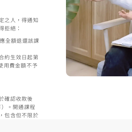
定之人，得通知
得拒絕：
，應全額退還該課
合約生效日起第
使用費金額不予
於確認收款後
等）。開通課程
，包含但不限於
活動、1 年內
品本身。