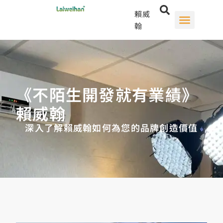
賴威
翰
《不陌生開發就有業績》
賴威翰
深入了解賴威翰如何為您的品牌創造價值