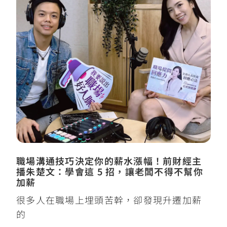
職場溝通技巧決定你的薪水漲幅！前財經主
播朱楚文：學會這 5 招，讓老闆不得不幫你
加薪
很多人在職場上埋頭苦幹，卻發現升遷加薪
的