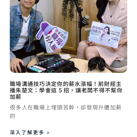
職場溝通技巧決定你的薪水漲幅！前財經主
播朱楚文：學會這 5 招，讓老闆不得不幫你
加薪
很多人在職場上埋頭苦幹，卻發現升遷加薪
的
深入了解更多 »