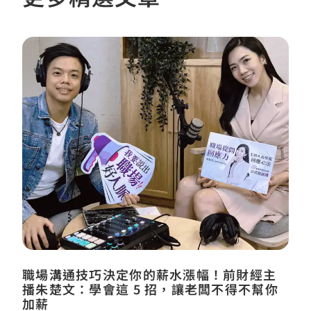
職場溝通技巧決定你的薪水漲幅！前財經主
播朱楚文：學會這 5 招，讓老闆不得不幫你
加薪