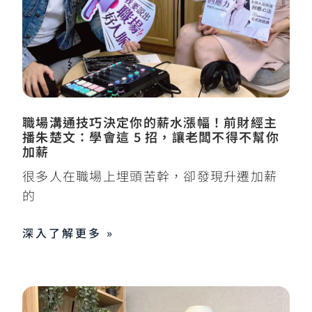
職場溝通技巧決定你的薪水漲幅！前財經主
播朱楚文：學會這 5 招，讓老闆不得不幫你
加薪
很多人在職場上埋頭苦幹，卻發現升遷加薪
的
深入了解更多 »