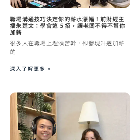
職場溝通技巧決定你的薪水漲幅！前財經主
播朱楚文：學會這 5 招，讓老闆不得不幫你
加薪
很多人在職場上埋頭苦幹，卻發現升遷加薪
的
深入了解更多 »