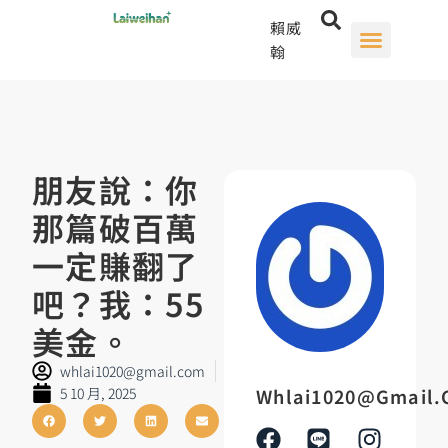
賴威
翰
朋友說：你
那篇破百萬
一定賺翻了
吧？我：55
美金。
whlai1020@gmail.com
5 10 月, 2025
Whlai1020@gmail