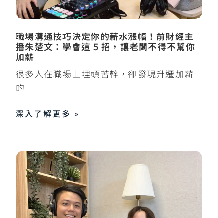
職場溝通技巧決定你的薪水漲幅！前財經主
播朱楚文：學會這 5 招，讓老闆不得不幫你
加薪
很多人在職場上埋頭苦幹，卻發現升遷加薪
的
深入了解更多 »