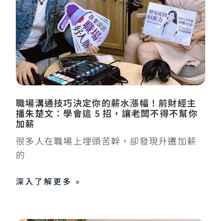
職場溝通技巧決定你的薪水漲幅！前財經主
播朱楚文：學會這 5 招，讓老闆不得不幫你
加薪
很多人在職場上埋頭苦幹，卻發現升遷加薪
的
深入了解更多 »