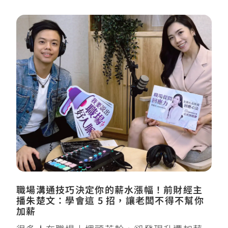
職場溝通技巧決定你的薪水漲幅！前財經主
播朱楚文：學會這 5 招，讓老闆不得不幫你
加薪