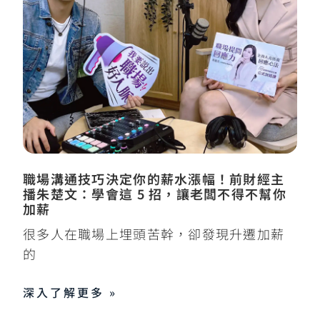
職場溝通技巧決定你的薪水漲幅！前財經主
播朱楚文：學會這 5 招，讓老闆不得不幫你
加薪
很多人在職場上埋頭苦幹，卻發現升遷加薪
的
深入了解更多 »