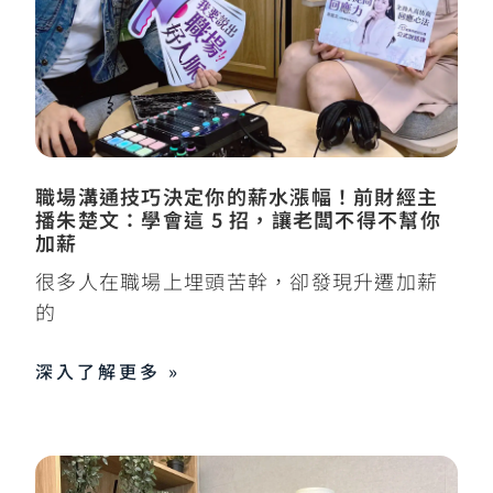
職場溝通技巧決定你的薪水漲幅！前財經主
播朱楚文：學會這 5 招，讓老闆不得不幫你
加薪
很多人在職場上埋頭苦幹，卻發現升遷加薪
的
深入了解更多 »