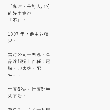
「專注，是對大部分
的好主意說
『不』。」
1997 年，他重返蘋
果。
當時公司一團亂，產
品線超過上百種：電
腦、印表機、配
件⋯⋯
什麼都做，什麼都半
死不活。
賈伯斯只花了一個禮