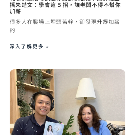
播朱楚文：學會這 5 招，讓老闆不得不幫你
加薪
很多人在職場上埋頭苦幹，卻發現升遷加薪
的
深入了解更多 »