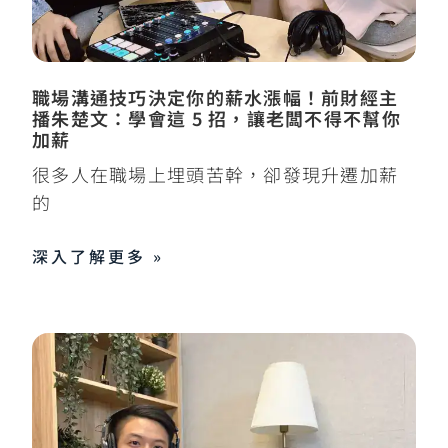
職場溝通技巧決定你的薪水漲幅！前財經主
播朱楚文：學會這 5 招，讓老闆不得不幫你
加薪
很多人在職場上埋頭苦幹，卻發現升遷加薪
的
深入了解更多 »