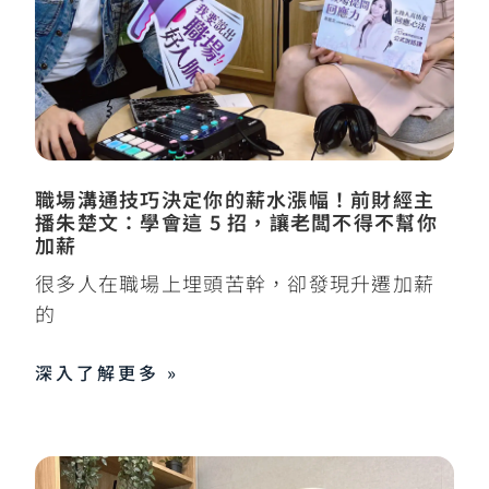
職場溝通技巧決定你的薪水漲幅！前財經主
播朱楚文：學會這 5 招，讓老闆不得不幫你
加薪
很多人在職場上埋頭苦幹，卻發現升遷加薪
的
深入了解更多 »