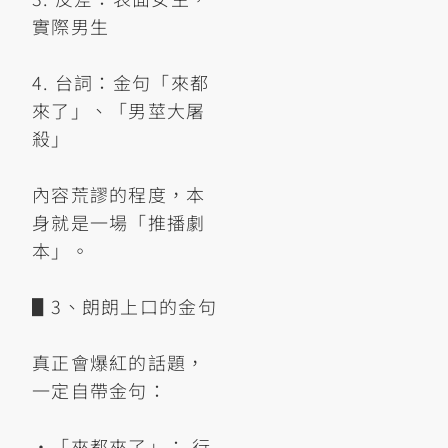
實際男生
4. 台詞：金句「來都
來了」、「男莖大屠
殺」
內容荒謬的程度，本
身就是一場「推播劇
本」。
▋3、朗朗上口的金句
真正會爆紅的話題，
一定自帶金句：
•「來都來了」： 行