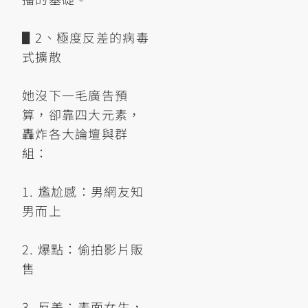
▋2、極度反差的病毒
式擴散
她沒下一毛廣告預
算，卻靠四大元素，
轟炸各大論壇與群
組：
1. 尷尬感：男網友知
男而上
2. 爆點：偷拍影片販
售
3. 反差：表面女生，