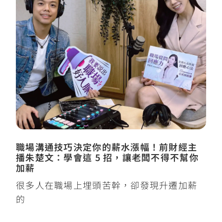
職場溝通技巧決定你的薪水漲幅！前財經主
播朱楚文：學會這 5 招，讓老闆不得不幫你
加薪
很多人在職場上埋頭苦幹，卻發現升遷加薪
的