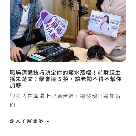
職場溝通技巧決定你的薪水漲幅！前財經主
播朱楚文：學會這 5 招，讓老闆不得不幫你
加薪
很多人在職場上埋頭苦幹，卻發現升遷加薪
的
深入了解更多 »