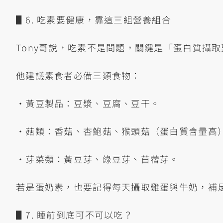
▋6. 吃素要健康，靠這三組營養組合
Tony哥說，吃素不是問題，關鍵是「蛋白質攝
他建議素食者必備三類食物：
•黃豆製品：豆漿、豆腐、豆干。
•菇類：香菇、杏鮑菇、猴頭菇（蛋白質含量高
•芽菜類：黃豆芽、綠豆芽、苜蓿芽。
若是蛋奶素，也要記得每天攝取雞蛋與牛奶，補
▋7. 睡前到底可不可以吃？