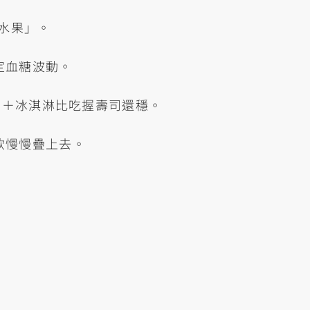
→水果」。
定血糖波動。
鍋＋冰淇淋比吃握壽司還穩。
飲慢慢疊上去。