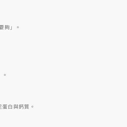
取要夠」。
）。
足蛋白與鈣質。