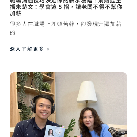
職場溝通技巧決定你的薪水漲幅！前財經主
播朱楚文：學會這 5 招，讓老闆不得不幫你
加薪
很多人在職場上埋頭苦幹，卻發現升遷加薪
的
深入了解更多 »