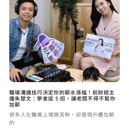
職場溝通技巧決定你的薪水漲幅！前財經主
播朱楚文：學會這 5 招，讓老闆不得不幫你
加薪
很多人在職場上埋頭苦幹，卻發現升遷加薪
的