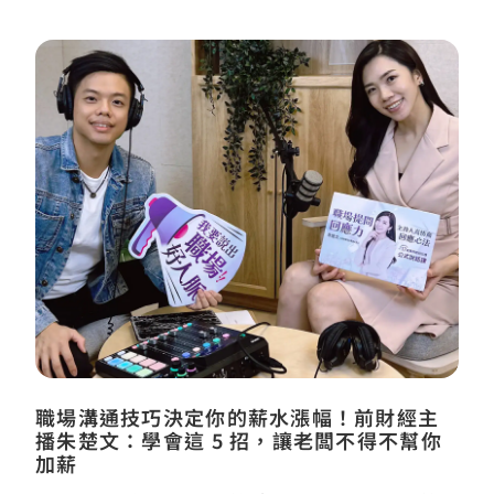
職場溝通技巧決定你的薪水漲幅！前財經主
播朱楚文：學會這 5 招，讓老闆不得不幫你
加薪