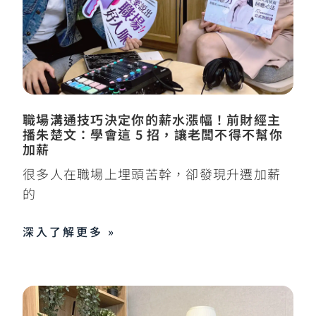
職場溝通技巧決定你的薪水漲幅！前財經主
播朱楚文：學會這 5 招，讓老闆不得不幫你
加薪
很多人在職場上埋頭苦幹，卻發現升遷加薪
的
深入了解更多 »