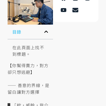
目錄
在此頁面上找不
到標題。
【你幫得賣力，對方
卻只想逃避】
—— 善意的界線，是
留白讓對方選擇
▋「欸，威翰，我介