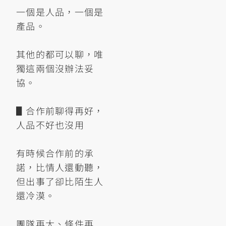
一個是人品，一個是
產品。
其他的都可以聊，唯
獨這兩個沒辦法妥
協。
▋合作前聊得再好，
人品不好也沒用
有時候合作前的承
諾，比情人還動聽，
但出事了卻比陌生人
還冷漠。
團隊再大、條件再