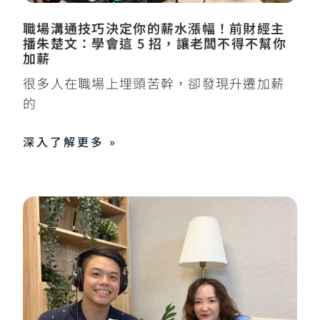
職場溝通技巧決定你的薪水漲幅！前財經主
播朱楚文：學會這 5 招，讓老闆不得不幫你
加薪
很多人在職場上埋頭苦幹，卻發現升遷加薪
的
深入了解更多 »