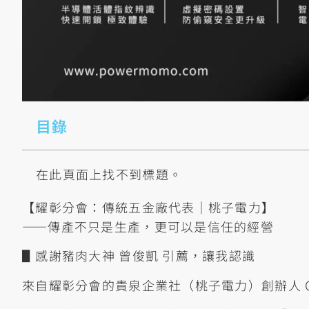
目錄
在此頁面上找不到標題。
【耀彰分會：傳統五金廠代表｜桃子電力】
——傳產不只是生產，更可以是信任的經營
▋感謝豬肉大神 曾俊凱 引薦，讓我認識
來自耀彰分會的貴泉企業社（桃子電力）創辦人 Chi 