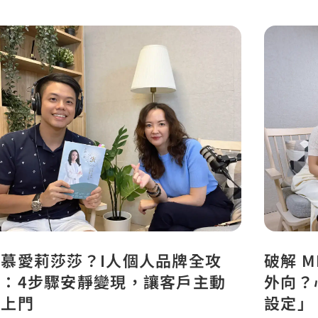
羨慕愛莉莎莎？I人個人品牌全攻
破解 M
略：4步驟安靜變現，讓客戶主動
外向？
找上門
設定」