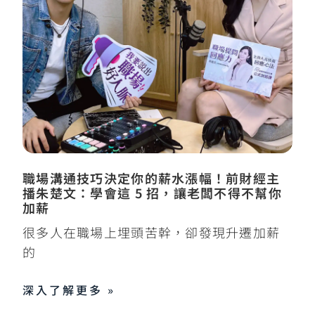
職場溝通技巧決定你的薪水漲幅！前財經主
播朱楚文：學會這 5 招，讓老闆不得不幫你
加薪
很多人在職場上埋頭苦幹，卻發現升遷加薪
的
深入了解更多 »