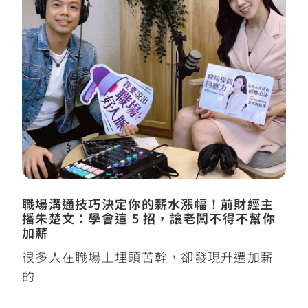
職場溝通技巧決定你的薪水漲幅！前財經主
播朱楚文：學會這 5 招，讓老闆不得不幫你
加薪
很多人在職場上埋頭苦幹，卻發現升遷加薪
的