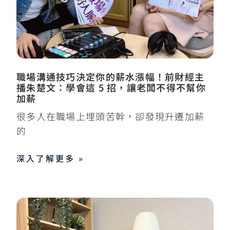
職場溝通技巧決定你的薪水漲幅！前財經主
播朱楚文：學會這 5 招，讓老闆不得不幫你
加薪
很多人在職場上埋頭苦幹，卻發現升遷加薪
的
深入了解更多 »