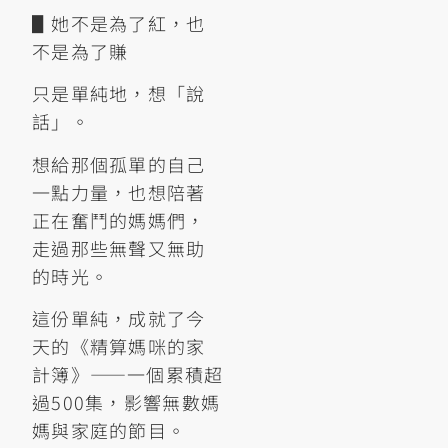
▋她不是為了紅，也
不是為了賺
只是單純地，想「說
話」。
想給那個孤單的自己
一點力量，也想陪著
正在奮鬥的媽媽們，
走過那些無聲又無助
的時光。
這份單純，成就了今
天的《精算媽咪的家
計簿》——一個累積超
過500集，影響無數媽
媽與家庭的節目。