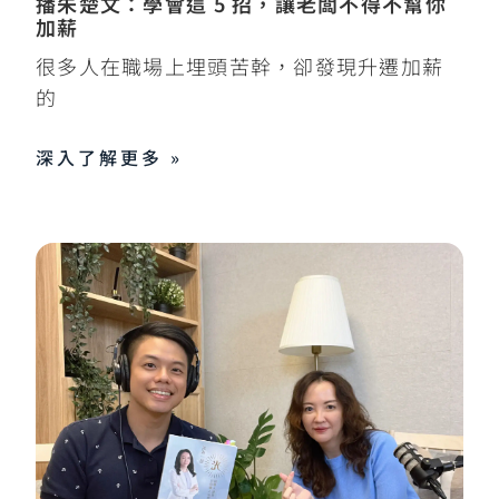
播朱楚文：學會這 5 招，讓老闆不得不幫你
加薪
很多人在職場上埋頭苦幹，卻發現升遷加薪
的
深入了解更多 »