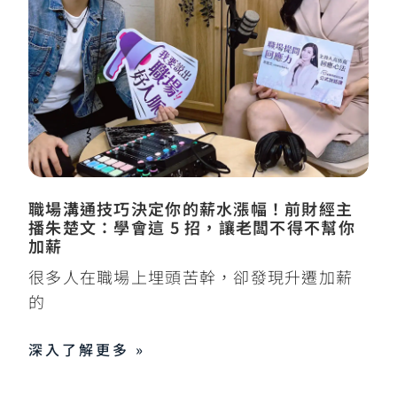
職場溝通技巧決定你的薪水漲幅！前財經主
播朱楚文：學會這 5 招，讓老闆不得不幫你
加薪
很多人在職場上埋頭苦幹，卻發現升遷加薪
的
深入了解更多 »