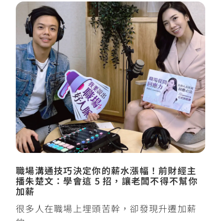
職場溝通技巧決定你的薪水漲幅！前財經主
播朱楚文：學會這 5 招，讓老闆不得不幫你
加薪
很多人在職場上埋頭苦幹，卻發現升遷加薪