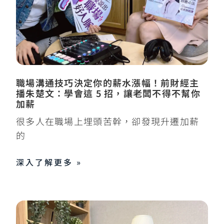
職場溝通技巧決定你的薪水漲幅！前財經主
播朱楚文：學會這 5 招，讓老闆不得不幫你
加薪
很多人在職場上埋頭苦幹，卻發現升遷加薪
的
深入了解更多 »