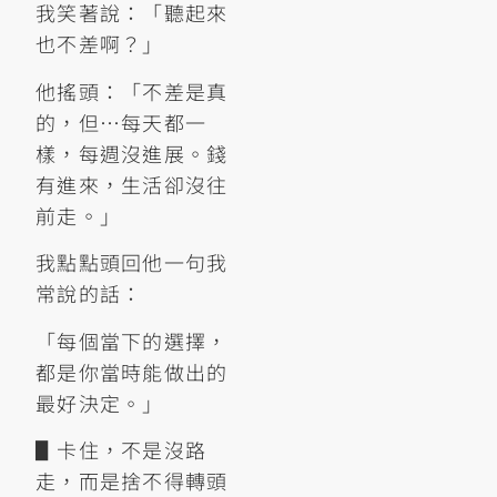
我笑著說：「聽起來
也不差啊？」
他搖頭：「不差是真
的，但⋯每天都一
樣，每週沒進展。錢
有進來，生活卻沒往
前走。」
我點點頭回他一句我
常說的話：
「每個當下的選擇，
都是你當時能做出的
最好決定。」
▋卡住，不是沒路
走，而是捨不得轉頭