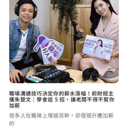
職場溝通技巧決定你的薪水漲幅！前財經主
播朱楚文：學會這 5 招，讓老闆不得不幫你
加薪
很多人在職場上埋頭苦幹，卻發現升遷加薪
的