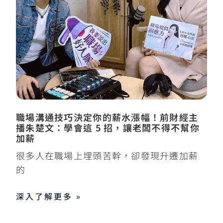
職場溝通技巧決定你的薪水漲幅！前財經主
播朱楚文：學會這 5 招，讓老闆不得不幫你
加薪
很多人在職場上埋頭苦幹，卻發現升遷加薪
的
深入了解更多 »