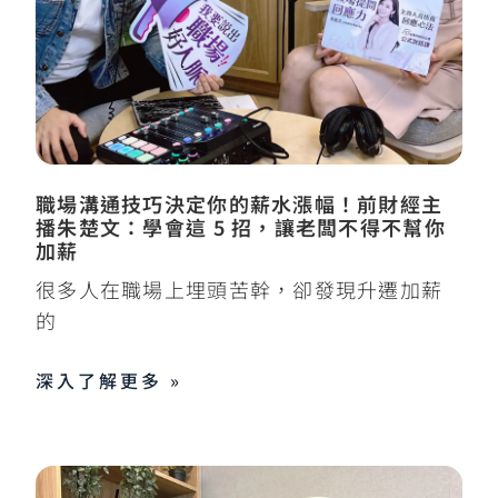
職場溝通技巧決定你的薪水漲幅！前財經主
播朱楚文：學會這 5 招，讓老闆不得不幫你
加薪
很多人在職場上埋頭苦幹，卻發現升遷加薪
的
深入了解更多 »