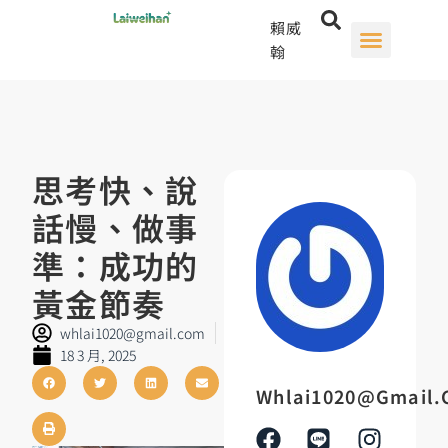
賴威
翰
思考快、說
話慢、做事
準：成功的
黃金節奏
whlai1020@gmail.com
18 3 月, 2025
Whlai1020@gmail