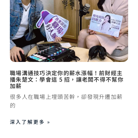
職場溝通技巧決定你的薪水漲幅！前財經主
播朱楚文：學會這 5 招，讓老闆不得不幫你
加薪
很多人在職場上埋頭苦幹，卻發現升遷加薪
的
深入了解更多 »