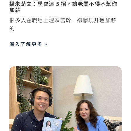
播朱楚文：學會這 5 招，讓老闆不得不幫你
加薪
很多人在職場上埋頭苦幹，卻發現升遷加薪
的
深入了解更多 »