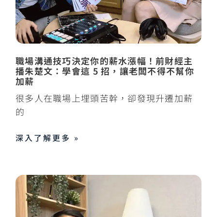
職場溝通技巧決定你的薪水漲幅！前財經主
播朱楚文：學會這 5 招，讓老闆不得不幫你
加薪
很多人在職場上埋頭苦幹，卻發現升遷加薪
的
深入了解更多 »