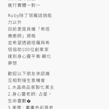
進行實體一對一
Ruby除了塔羅諮詢能
力以外
目前更是具備「希塔
療癒師」資格
並希望透過塔羅與希
塔協助100位創業家
達到身心靈平衡 顯化
夢想
歡迎以下朋友來認識
互相對接生意機會
1.水晶商品客製化業主
2.身心靈老師: 占星，
生命靈數�
3.美學 : 畫畫色彩等老