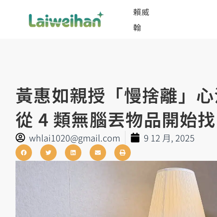
賴威
翰
黃惠如親授「慢捨離」心
從 4 類無腦丟物品開始
whlai1020@gmail.com
9 12 月, 2025