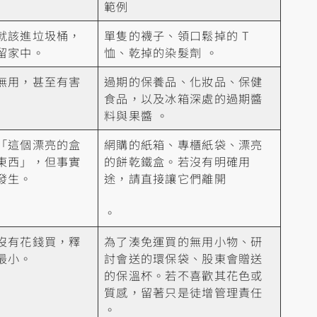
範例
就該進垃圾桶，
單隻的襪子、領口鬆掉的 T
留家中。
恤、乾掉的染髮劑 。
無用，甚至有害
過期的保養品、化妝品、保健
食品，以及冰箱深處的過期醬
料與果醬 。
「這個漂亮的盒
網購的紙箱、專櫃紙袋、漂亮
東西」，但事實
的餅乾鐵盒。若沒有明確用
發生。
途，請直接讓它們離開
。
沒有花錢買，釋
為了湊免運買的無用小物、研
最小。
討會送的環保袋、股東會贈送
的保溫杯。若不喜歡其花色或
質感，留著只是徒增管理責任
。