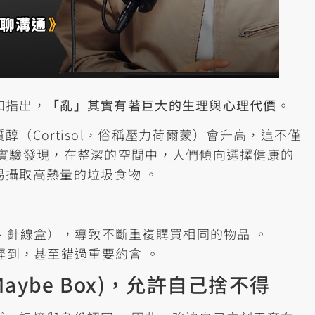
如指出，
「亂」其實有著巨大的生理與心理代價
。
（Cortisol，俗稱壓力荷爾蒙）會升高，這不僅
。實驗發現，在整潔的空間中，人們傾向選擇健康的
攝取高熱量的垃圾食物 。
：
、針線盒），導致不斷重複購買相同的物品 。
遲到，甚至錯過重要約會 。
ybe Box)，允許自己捨不得