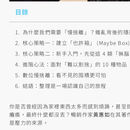
目錄
為什麼我們需要「慢捨離」？雜亂背後的隱
核心策略一：建立「也許箱」 (Maybe Bo
核心策略二：新手入門，先從這 4 類「無
進階心法：面對「難以割捨」的 10 種物品
數位慢捨離：看不見的囤積更可怕
結語：整理是一場認識自己的旅程
你是否曾經因為家裡東西太多而感到煩躁，甚至
癱瘓，最終什麼都沒丟？暢銷作家
黃惠如
在其著
是壓力的來源。