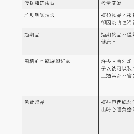
慢捨離的東西
考量關鍵
垃圾與類垃圾
這類物品本來
卻因為惰性滯
過期品
過期物品不僅
健康。
囤積的空瓶罐與紙盒
許多人會幻想
子以後可以裝
上通常都不會
免費贈品
這些東西既然
出時心理負擔