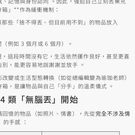
感、記憶與身份認同 。因此，強迫自己立刻丟棄充
許箱」**作為緩衝機制：
將那些「捨不得丟、但目前用不到」的物品放入
例如 3 個月或 6 個月）。
現，這段時間沒有它，生活依然運作良好，甚至更喜
別，能更容易地說謝謝並放手 。
形改變或生活型態轉換（如從總編輯變為瑜珈老師）
許箱，是讓物品與自己「分手」的溫柔儀式 。
4 類「無腦丟」開始
滿回憶的物品（如照片、情書），先從
完全不涉及情
」的手感 ：