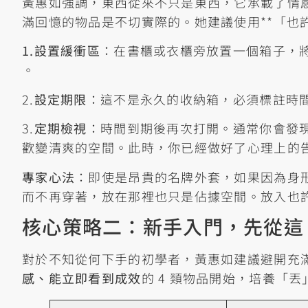
黃惠如強調，東西從來不只是東西，它承載了情
滿回憶的物品是不切實際的。她建議使用**「也
1.設置緩衝區
：在書櫃或衣櫃旁放置一個箱子，
。
2.
設定期限
：這不是永久的收納箱，必須標註時間（
3.
定期檢視
：時間到期後再次打開。通常你會發
歡變清爽的空間。此時，你已經做好了心理上的告
專家心法
：即使是昂貴的名牌外套，如果因為身
而不再穿著，放在那裡也只是佔據空間。放入也
核心策略二：新手入門，先從這 
對於不知從何下手的初學者，黃惠如建議避開充
感、能立即看到成效
的 4 類物品開始，培養「丟